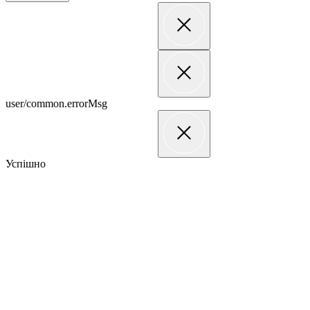
user/common.errorMsg
Успішно