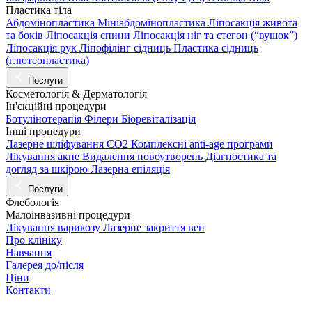
Пластика тіла
Абдомінопластика
Мініабдомінопластика
Ліпосакція живота
та боків
Ліпосакція спини
Ліпосакція ніг та стегон (“вушок”)
Ліпосакція рук
Ліпофілінг сідниць
Пластика сідниць
(глютеопластика)
Послуги
Косметологія & Дерматологія
Ін'єкційні процедури
Ботулінотерапія
Філери
Біоревіталізація
Інші процедури
Лазерне шліфування СО2
Комплексні anti-age програми
Лікування акне
Видалення новоутворень
Діагностика та
догляд за шкірою
Лазерна епіляція
Послуги
Флебологія
Малоінвазивні процедури
Лікування варикозу
Лазерне закриття вен
Про клініку
Навчання
Галерея до/після
Ціни
Контакти