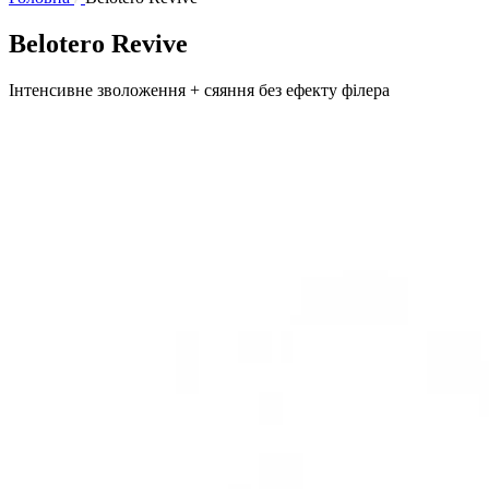
Belotero Revive
Інтенсивне зволоження + сяяння без ефекту філера