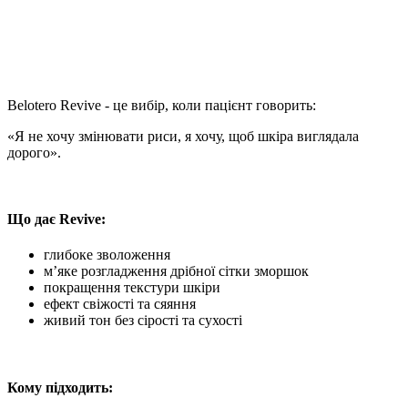
Belotero Revive - це вибір, коли пацієнт говорить:
«Я не хочу змінювати риси, я хочу, щоб шкіра виглядала
дорого».
Що дає Revive:
глибоке зволоження
мʼяке розгладження дрібної сітки зморшок
покращення текстури шкіри
ефект свіжості та сяяння
живий тон без сірості та сухості
Кому підходить: