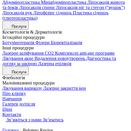
Абдомінопластика
Мініабдомінопластика
Ліпосакція живота
та боків
Ліпосакція спини
Ліпосакція ніг та стегон (“вушок”)
Ліпосакція рук
Ліпофілінг сідниць
Пластика сідниць
(глютеопластика)
Послуги
Косметологія & Дерматологія
Ін'єкційні процедури
Ботулінотерапія
Філери
Біоревіталізація
Інші процедури
Лазерне шліфування СО2
Комплексні anti-age програми
Лікування акне
Видалення новоутворень
Діагностика та
догляд за шкірою
Лазерна епіляція
Послуги
Флебологія
Малоінвазивні процедури
Лікування варикозу
Лазерне закриття вен
Про клініку
Навчання
Галерея до/після
Ціни
Контакти
Звʼяжіться з нами
Звʼязатись
Головна
Belotero Revive