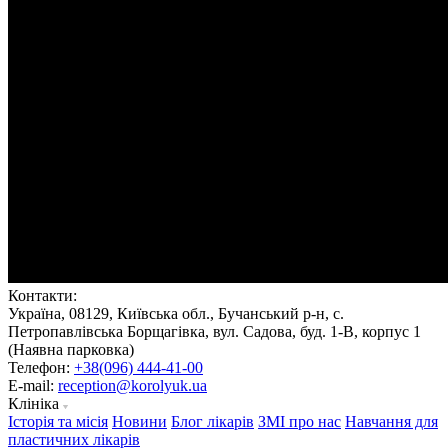
Контакти:
Україна, 08129, Київська обл., Бучанський р-н, с.
Петропавлівська Борщагівка, вул. Садова, буд. 1-В, корпус 1
(Наявна парковка)
Телефон:
+38(096) 444-41-00
E-mail:
reception@korolyuk.ua
Клініка
Історія та місія
Новини
Блог лікарів
ЗМІ про нас
Навчання для
пластичних лікарів