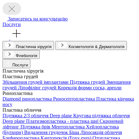
Записатись на консультацію
Послуги
Пластична хірургія
Косметологія & Дерматологія
Флебологія
Послуги
Пластична хірургія
Пластика грудей
Збільшення грудей імплантами
Підтяжка грудей
Зменшення
грудей
Ліпофілінг грудей
Корекція форми соска, ареоли
Ринопластика
Diamond ринопластика
Риносептопластика
Пластика кінчика
носу
Пластика обличчя
Підтяжка 2/3 обличчя Deep plane
Кругова підтяжка обличчя
Deep plane
Платизмопластика - пластика шиї
Скроневий
ліфтинг
Підтяжка брів
Ментопластика
Хейлопластика
(Булхорн)
Видалення грудочок Біша
Ліпосакція обличчя
Блефаропластика
Кантопексія (Foxy eyes)
Отопластика