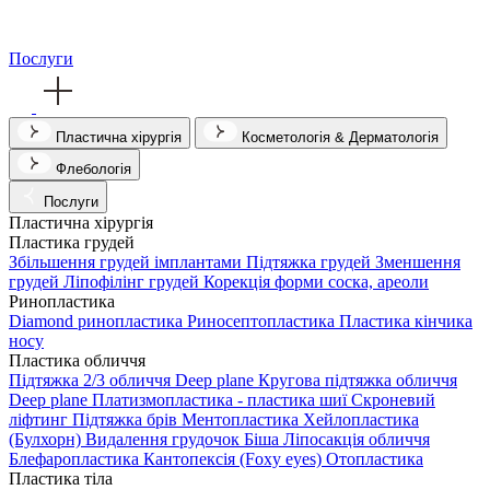
Послуги
Пластична хірургія
Косметологія & Дерматологія
Флебологія
Послуги
Пластична хірургія
Пластика грудей
Збільшення грудей імплантами
Підтяжка грудей
Зменшення
грудей
Ліпофілінг грудей
Корекція форми соска, ареоли
Ринопластика
Diamond ринопластика
Риносептопластика
Пластика кінчика
носу
Пластика обличчя
Підтяжка 2/3 обличчя Deep plane
Кругова підтяжка обличчя
Deep plane
Платизмопластика - пластика шиї
Скроневий
ліфтинг
Підтяжка брів
Ментопластика
Хейлопластика
(Булхорн)
Видалення грудочок Біша
Ліпосакція обличчя
Блефаропластика
Кантопексія (Foxy eyes)
Отопластика
Пластика тіла