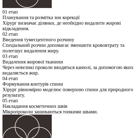
01 етап
Планування та розмітка зон корекції
Хірург визначає ділянки, де необхідно видалити жирові
відкладення.
02 етап
Введення тумесцентного розчину
Спеціальний розчин допомагає зменшити крововтрату та
полегшує видалення жиру.
03 етап
Видалення жирової тканини
Через невеликі проколи вводяться канюлі, за допомогою яких
видаляється жир.
04 етап
Формування контурів спини
Хірург рівномірно моделює поверхню спини для природного
результату.
05 етап
Накладання косметичних швів
Мікропроколи зашиваються тонкими швами.