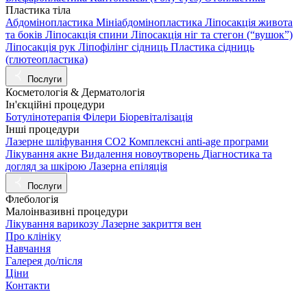
Пластика тіла
Абдомінопластика
Мініабдомінопластика
Ліпосакція живота
та боків
Ліпосакція спини
Ліпосакція ніг та стегон (“вушок”)
Ліпосакція рук
Ліпофілінг сідниць
Пластика сідниць
(глютеопластика)
Послуги
Косметологія & Дерматологія
Ін'єкційні процедури
Ботулінотерапія
Філери
Біоревіталізація
Інші процедури
Лазерне шліфування СО2
Комплексні anti-age програми
Лікування акне
Видалення новоутворень
Діагностика та
догляд за шкірою
Лазерна епіляція
Послуги
Флебологія
Малоінвазивні процедури
Лікування варикозу
Лазерне закриття вен
Про клініку
Навчання
Галерея до/після
Ціни
Контакти