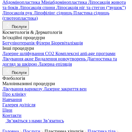
Абдомінопластика
Мініабдомінопластика
Ліпосакція живота
та боків
Ліпосакція спини
Ліпосакція ніг та стегон (“вушок”)
Ліпосакція рук
Ліпофілінг сідниць
Пластика сідниць
(глютеопластика)
Послуги
Косметологія & Дерматологія
Ін'єкційні процедури
Ботулінотерапія
Філери
Біоревіталізація
Інші процедури
Лазерне шліфування СО2
Комплексні anti-age програми
Лікування акне
Видалення новоутворень
Діагностика та
догляд за шкірою
Лазерна епіляція
Послуги
Флебологія
Малоінвазивні процедури
Лікування варикозу
Лазерне закриття вен
Про клініку
Навчання
Галерея до/після
Ціни
Контакти
Звʼяжіться з нами
Звʼязатись
Головна
Послуги
Пластична хірургія
Пластика тіла