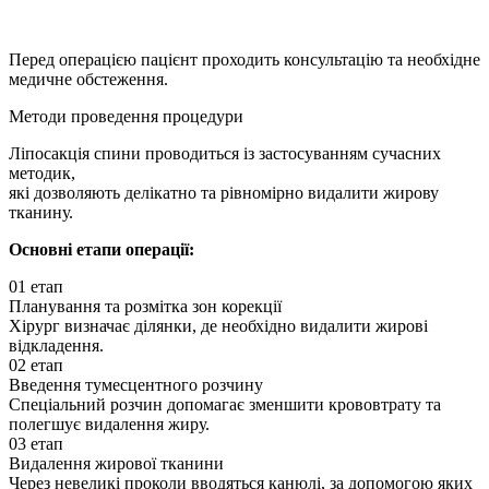
Перед операцією пацієнт проходить консультацію та необхідне
медичне обстеження.
Методи проведення процедури
Ліпосакція спини проводиться із застосуванням сучасних
методик,
які дозволяють делікатно та рівномірно видалити жирову
тканину.
Основні етапи операції:
01 етап
Планування та розмітка зон корекції
Хірург визначає ділянки, де необхідно видалити жирові
відкладення.
02 етап
Введення тумесцентного розчину
Спеціальний розчин допомагає зменшити крововтрату та
полегшує видалення жиру.
03 етап
Видалення жирової тканини
Через невеликі проколи вводяться канюлі, за допомогою яких