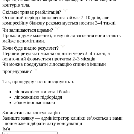
контурів тіла.
Скільки триває реабілітація?
Основний період відновлення займає 7–10 днів, але
компресійну білизну рекомендується носити 3–4 тижні.
Чи залишаються шрами?
Проколи дуже маленькі, тому після загоєння вони стають
майже непомітними.
Коли буде видно результат?
Перший результат можна оцінити через 3–4 тижні, а
остаточний формується протягом 2–3 місяців.
Чи можна поєднувати ліпосакцію спини з іншими
процедурами?
Так, процедуру часто поєднують з:
ліпосакцією живота і боків
ліпосакцією підборіддя
абдомінопластикою
Записатись на консультацію
Залиште заявку — адміністратор клініки зв’яжеться з вами
і допоможе підібрати дату консультації
Ім'я