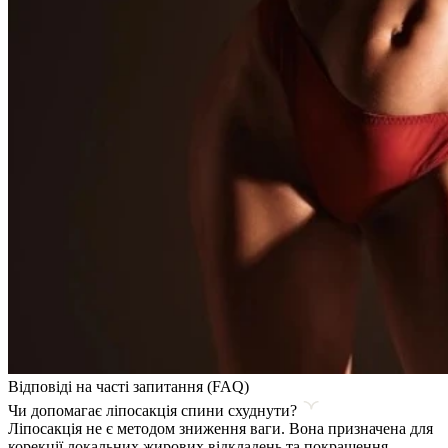
Відповіді на часті запитання (FAQ)
Чи допомагає ліпосакція спини схуднути?
Ліпосакція не є методом зниження ваги. Вона призначена для
корекції локальних жирових відкладень та покращення