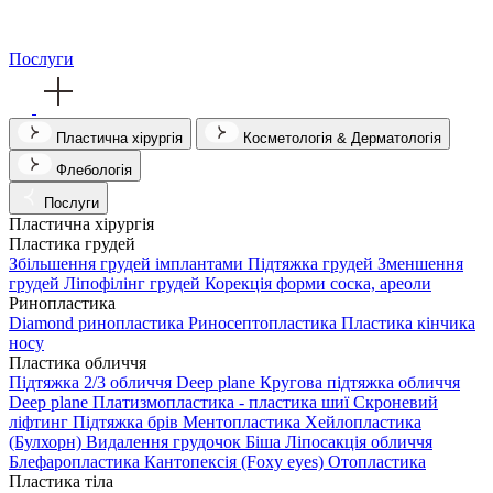
Послуги
Пластична хірургія
Косметологія & Дерматологія
Флебологія
Послуги
Пластична хірургія
Пластика грудей
Збільшення грудей імплантами
Підтяжка грудей
Зменшення
грудей
Ліпофілінг грудей
Корекція форми соска, ареоли
Ринопластика
Diamond ринопластика
Риносептопластика
Пластика кінчика
носу
Пластика обличчя
Підтяжка 2/3 обличчя Deep plane
Кругова підтяжка обличчя
Deep plane
Платизмопластика - пластика шиї
Скроневий
ліфтинг
Підтяжка брів
Ментопластика
Хейлопластика
(Булхорн)
Видалення грудочок Біша
Ліпосакція обличчя
Блефаропластика
Кантопексія (Foxy eyes)
Отопластика
Пластика тіла