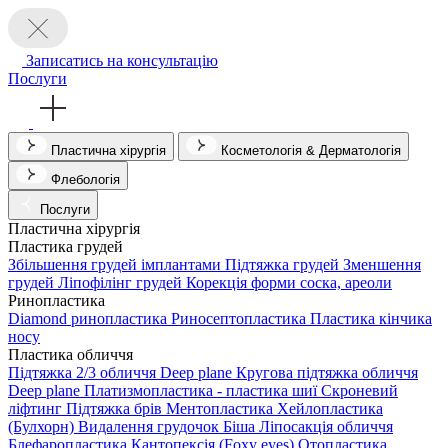
Записатись на консультацію
Послуги
Пластична хірургія
Косметологія & Дерматологія
Флебологія
Послуги
Пластична хірургія
Пластика грудей
Збільшення грудей імплантами
Підтяжка грудей
Зменшення
грудей
Ліпофілінг грудей
Корекція форми соска, ареоли
Ринопластика
Diamond ринопластика
Риносептопластика
Пластика кінчика
носу
Пластика обличчя
Підтяжка 2/3 обличчя Deep plane
Кругова підтяжка обличчя
Deep plane
Платизмопластика - пластика шиї
Скроневий
ліфтинг
Підтяжка брів
Ментопластика
Хейлопластика
(Булхорн)
Видалення грудочок Біша
Ліпосакція обличчя
Блефаропластика
Кантопексія (Foxy eyes)
Отопластика