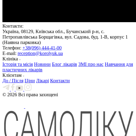
Контакти:
Україна, 08129, Київська обл., Бучанський р-н, с.
Петропавлівська Борщагівка, вул. Садова, буд. 1-В, корпус 1
(Наявна парковка)
Телефон:
+38(096) 444-41-00
E-mail:
reception@korolyuk.ua
Клініка
Історія та місія
Новини
Блог лікарів
ЗМІ про нас
Навчання для
пластичних лікарів
Клієнтам
До / Після
Ціни
Лікарі
Контакти
© 2026 Всі права захищені