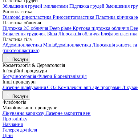
Пластика грудей
Збільшення грудей імплантами
Підтяжка грудей
Зменшення гру
Ринопластика
Diamond ринопластика
Риносептопластика
Пластика кінчика н
Пластика обличчя
Підтяжка 2/3 обличчя Deep plane
Кругова підтяжка обличчя Dee
Видалення грудочок Біша
Ліпосакція обличчя
Блефаропластика
Пластика тіла
Абдомінопластика
Мініабдомінопластика
Ліпосакція живота та
(глютеопластика)
Послуги
Косметологія & Дерматологія
Ін'єкційні процедури
Ботулінотерапія
Філери
Біоревіталізація
Інші процедури
Лазерне шліфування СО2
Комплексні anti-age програми
Лікува
Послуги
Флебологія
Малоінвазивні процедури
Лікування варикозу
Лазерне закриття вен
Про клініку
Навчання
Галерея до/після
Ціни