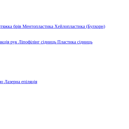
дтяжка брів
Ментопластика
Хейлопластика (Булхорн)
акція рук
Ліпофілінг сідниць
Пластика сідниць
ою
Лазерна епіляція