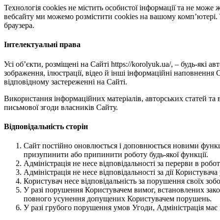
Технологія cookies не містить особистої інформації та не мож
вебсайту ми можемо розмістити cookies на вашому комп’ютері. Т
браузера.
Інтелектуальні права
Усі об’єкти, розміщені на Сайті https://korolyuk.ua/, – будь-які 
зображення, ілюстрації, відео й інші інформаційні наповнення 
відповідному застереженні на Сайті.
Використання інформаційних матеріалів, авторських статей та 
письмової згоди власників Сайту.
Відповідальність сторін
Сайт постійно оновлюється і доповнюється новими функці
призупинити або припинити роботу будь-якої функції.
Адміністрація не несе відповідальності за перерви в роботі
Адміністрація не несе відповідальності за дії Користувача
Користувач несе відповідальність за порушення своїх зобо
У разі порушення Користувачем вимог, встановлених зак
повного усунення допущених Користувачем порушень.
У разі грубого порушення умов Угоди, Адміністрація має