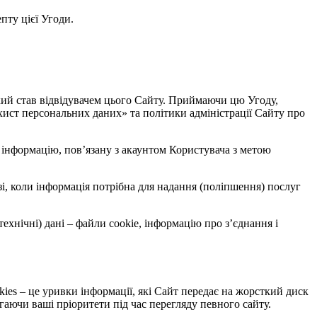
пту цієї Угоди.
 який став відвідувачем цього Сайту. Приймаючи цю Угоду,
хист персональних даних» та політики адміністрації Сайту про
и інформацію, пов’язану з акаунтом Користувача з метою
азі, коли інформація потрібна для надання (поліпшення) послуг
(технічні) дані – файли cookie, інформацію про з’єднання і
kies – це уривки інформації, які Сайт передає на жорсткий диск
гаючи ваші пріоритети під час перегляду певного сайту.