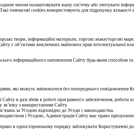
е жодним чином налаштовувати вашу систему або зчитувати інфор
акі тимчасові cookies використовують для підрахунку кількості в
авторські твори, інформаційні матеріали, торгові знаки/торгові марк
Сайту є об’єктами виключних майнових прав інтелектуальної влас
всього інформаційного наповнення Сайту будь-яким способом та 
ями, які можуть змінюватися без попереднього повідомлення Кор
 Сайту в разі збоїв в роботі програмного забезпечення, роботи уст
 у зв’язку з використанням Сайту.
в’язань за Угодою відповідно до Угоди і законодавства.
онодавством і Угодою, Адміністрація Сайту має право призупин
 право в односторонньому порядку заблокувати Користувачеві до