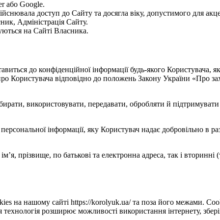
r або Google.
дійснювала доступ до Сайту та досягла віку, допустимого для акце
ник, Адміністрація Сайту.
нуються на Сайті Власника.
ю ставиться до конфіденційної інформації будь-якого Користувача,
 про Користувача відповідно до положень Закону України «Про за
 збирати, використовувати, передавати, обробляти й підтримуват
ї персональної інформації, яку Користувач надає добровільно в р
ім’я, прізвище, по батькові та електронна адреса, так і вторинні 
es на нашому сайті https://korolyuk.ua/ та поза його межами. Coo
Ця технологія розширює можливості використання інтернету, збері