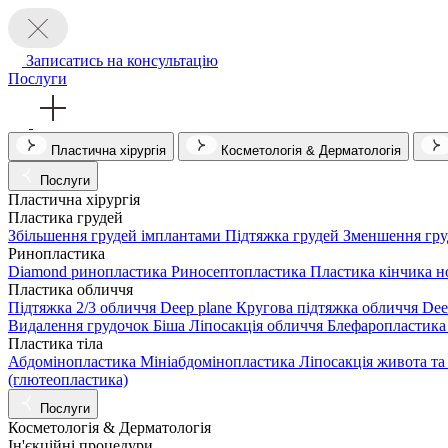
Записатись на консультацію
Послуги
Пластична хірургія
Косметологія & Дерматологія
Послуги
Пластична хірургія
Пластика грудей
Збільшення грудей імплантами
Підтяжка грудей
Зменшення гру
Ринопластика
Diamond ринопластика
Риносептопластика
Пластика кінчика н
Пластика обличчя
Підтяжка 2/3 обличчя Deep plane
Кругова підтяжка обличчя Dee
Видалення грудочок Біша
Ліпосакція обличчя
Блефаропластика
Пластика тіла
Абдомінопластика
Мініабдомінопластика
Ліпосакція живота та
(глютеопластика)
Послуги
Косметологія & Дерматологія
Ін'єкційні процедури