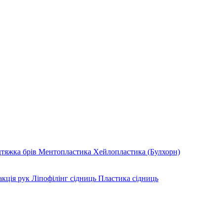
дтяжка брів
Ментопластика
Хейлопластика (Булхорн)
акція рук
Ліпофілінг сідниць
Пластика сідниць