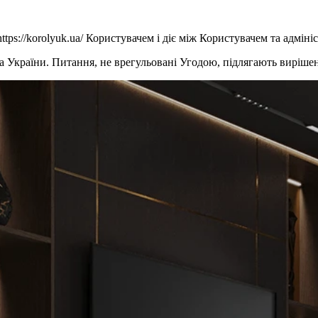
tps://korolyuk.ua/ Користувачем і діє між Користувачем та адмін
ва України. Питання, не врегульовані Угодою, підлягають виріше