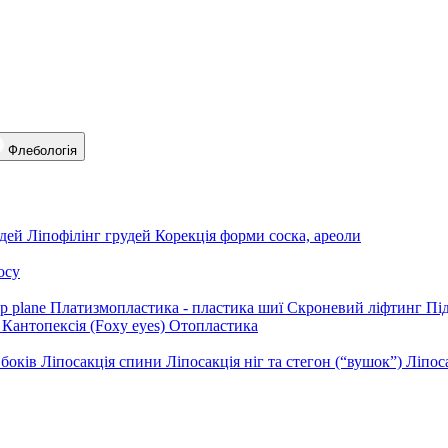
Флебологія
дей
Ліпофілінг грудей
Корекція форми соска, ареоли
осу
p plane
Платизмопластика - пластика шиї
Скроневий ліфтинг
Пі
Кантопексія (Foxy eyes)
Отопластика
 боків
Ліпосакція спини
Ліпосакція ніг та стегон (“вушок”)
Ліпос