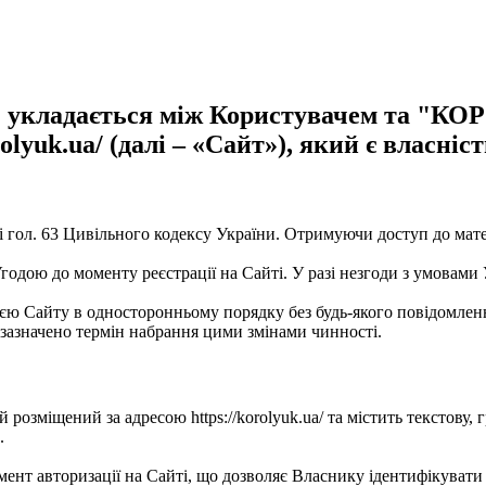
а») укладається між Користувачем та "
orolyuk.ua/ (далі – «Сайт»), який є вл
 і гол. 63 Цивільного кодексу України. Отримуючи доступ до мат
годою до моменту реєстрації на Сайті. У разі незгоди з умовам
ю Сайту в односторонньому порядку без будь-якого повідомленн
 зазначено термін набрання цими змінами чинності.
розміщений за адресою https://korolyuk.ua/ та містить текстову, 
.
мент авторизації на Сайті, що дозволяє Власнику ідентифікуват