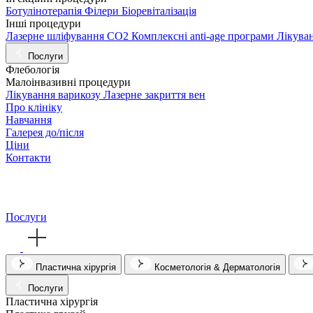
Ботулінотерапія
Філери
Біоревіталізація
Інші процедури
Лазерне шліфування СО2
Комплексні anti-age програми
Лікува
Послуги
Флебологія
Малоінвазивні процедури
Лікування варикозу
Лазерне закриття вен
Про клініку
Навчання
Галерея до/після
Ціни
Контакти
Послуги
Пластична хірургія
Косметологія & Дерматологія
Послуги
Пластична хірургія