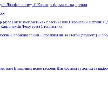
дей
Ліпофілінг грудей
Корекція форми соска, ареоли
осу
p plane
Платизмопластика - пластика шиї
Скроневий ліфтинг
Пі
Кантопексія (Foxy eyes)
Отопластика
 боків
Ліпосакція спини
Ліпосакція ніг та стегон (“вушок”)
Ліпос
ння акне
Видалення новоутворень
Діагностика та догляд за шкір