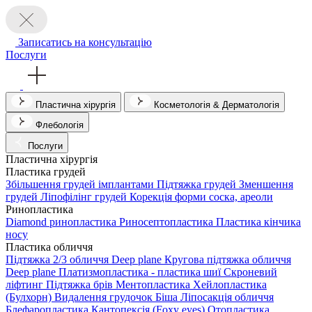
Записатись на консультацію
Послуги
Пластична хірургія
Косметологія & Дерматологія
Флебологія
Послуги
Пластична хірургія
Пластика грудей
Збільшення грудей імплантами
Підтяжка грудей
Зменшення
грудей
Ліпофілінг грудей
Корекція форми соска, ареоли
Ринопластика
Diamond ринопластика
Риносептопластика
Пластика кінчика
носу
Пластика обличчя
Підтяжка 2/3 обличчя Deep plane
Кругова підтяжка обличчя
Deep plane
Платизмопластика - пластика шиї
Скроневий
ліфтинг
Підтяжка брів
Ментопластика
Хейлопластика
(Булхорн)
Видалення грудочок Біша
Ліпосакція обличчя
Блефаропластика
Кантопексія (Foxy eyes)
Отопластика