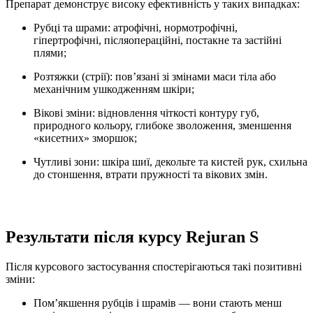
Препарат демонструє високу ефективність у таких випадках:
Рубці та шрами: атрофічні, нормотрофічні,
гіпертрофічні, післяопераційні, постакне та застійні
плями;
Розтяжки (стрії): пов’язані зі змінами маси тіла або
механічним ушкодженням шкіри;
Вікові зміни: відновлення чіткості контуру губ,
природного кольору, глибоке зволоження, зменшення
«кисетних» зморшок;
Чутливі зони: шкіра шиї, декольте та кистей рук, схильна
до стоншення, втрати пружності та вікових змін.
Результати після курсу Rejuran S
Після курсового застосування спостерігаються такі позитивні
зміни:
Пом’якшення рубців і шрамів — вони стають менш