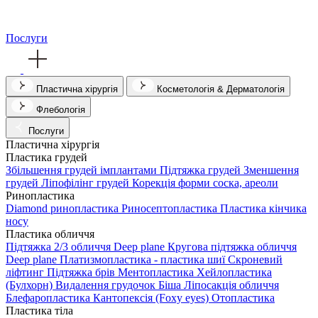
Послуги
Пластична хірургія
Косметологія & Дерматологія
Флебологія
Послуги
Пластична хірургія
Пластика грудей
Збільшення грудей імплантами
Підтяжка грудей
Зменшення
грудей
Ліпофілінг грудей
Корекція форми соска, ареоли
Ринопластика
Diamond ринопластика
Риносептопластика
Пластика кінчика
носу
Пластика обличчя
Підтяжка 2/3 обличчя Deep plane
Кругова підтяжка обличчя
Deep plane
Платизмопластика - пластика шиї
Скроневий
ліфтинг
Підтяжка брів
Ментопластика
Хейлопластика
(Булхорн)
Видалення грудочок Біша
Ліпосакція обличчя
Блефаропластика
Кантопексія (Foxy eyes)
Отопластика
Пластика тіла