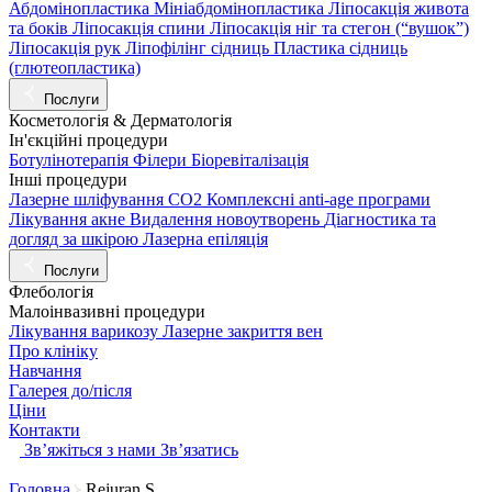
Абдомінопластика
Мініабдомінопластика
Ліпосакція живота
та боків
Ліпосакція спини
Ліпосакція ніг та стегон (“вушок”)
Ліпосакція рук
Ліпофілінг сідниць
Пластика сідниць
(глютеопластика)
Послуги
Косметологія & Дерматологія
Ін'єкційні процедури
Ботулінотерапія
Філери
Біоревіталізація
Інші процедури
Лазерне шліфування СО2
Комплексні anti-age програми
Лікування акне
Видалення новоутворень
Діагностика та
догляд за шкірою
Лазерна епіляція
Послуги
Флебологія
Малоінвазивні процедури
Лікування варикозу
Лазерне закриття вен
Про клініку
Навчання
Галерея до/після
Ціни
Контакти
Звʼяжіться з нами
Звʼязатись
Головна
Rejuran S