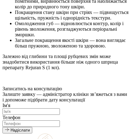
помітними, вирівнюється поверхня та наближається
колір до природного тону шкіри.
Покращення стану шкіри при стріях — підвищується
щільність, пружність і однорідність текстури.
Омолодження губ — відновлюється контур, колір і
рівень зволоження, розгладжуються періоральні
зморшки.
Загальне покращення якості шкіри — вона виглядає
більш пружною, зволоженою та здоровою.
Залежно від глибини та площі рубцевих змін може
знадобитися використання більше ніж одного шприца
препарату Rejuran S (1 мл).
Записатись на консультацію
Залиште заявку — адміністратор клініки зв’яжеться з вами
і допоможе підібрати дату консультації
Ім'я
Телефон
Надіслати