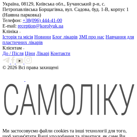
Україна, 08129, Київська обл., Бучанський р-н, с.
Петропавлівська Борщагівка, вул. Садова, буд. 1-В, корпус 1
(Наявна парковка)
Телефон:
+38(096) 444-41-00
E-mail:
reception@korolyuk.ua
Клініка
Історія та місія
Новини
Блог лікарів
ЗМІ про нас
Навчання для
пластичних лікарів
Клієнтам
До / Після
Ціни
Лікарі
Контакти
© 2026 Всі права захищені
Ми застосовуємо файли cookies та інші технології для того,
щоб запам'ятати Ваші уподобання та дізнатися, як саме Ви