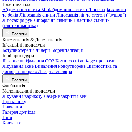
Пластика тіла
Абдомінопластика
Мініабдомінопластика
Ліпосакція живота
та боків
Ліпосакція спини
Ліпосакція ніг та стегон (“вушок”)
Ліпосакція рук
Ліпофілінг сідниць
Пластика сідниць
(глютеопластика)
Послуги
Косметологія & Дерматологія
Ін'єкційні процедури
Ботулінотерапія
Філери
Біоревіталізація
Інші процедури
Лазерне шліфування СО2
Комплексні anti-age програми
Лікування акне
Видалення новоутворень
Діагностика та
догляд за шкірою
Лазерна епіляція
Послуги
Флебологія
Малоінвазивні процедури
Лікування варикозу
Лазерне закриття вен
Про клініку
Навчання
Галерея до/після
Ціни
Контакти