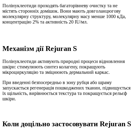
Полінуклеотиди проходять багаторівневу очистку та не
містять сторонніх домішок. Вони мають довголанцюгову
молекулярну структуру, молекулярну масу менше 1000 кДа,
концентрацію 2% та активність 20 IU/мл.
Механізм дії Rejuran S
Полінуклеотиди активують природні процеси відновлення
шкіри: стимулюють синтез колагену, покращують
мікроциркуляцію та зміцнюють дермальний каркас.
При введенні безпосередньо в зону рубця або шраму
запускається регенерація пошкоджених тканин, підвищується
їх щільність, вирівнюється текстура та покращується рельєф
шкіри.
Коли доцільно застосовувати Rejuran S